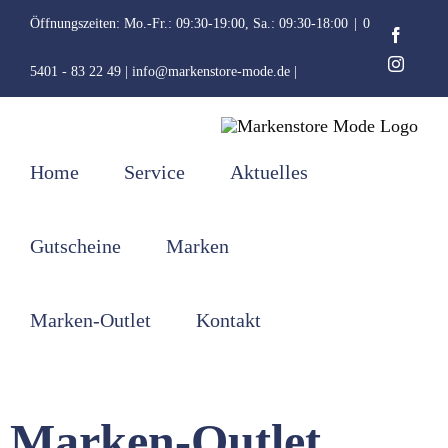
Zum
Öffnungszeiten: Mo.-Fr.: 09:30-19:00, Sa.: 09:30-18:00
|
0
Faceb
Inhalt
Instag
5401 - 83 22 49 | info@markenstore-mode.de |
springen
Home
Service
Aktuelles
Gutscheine
Marken
Marken-Outlet
Kontakt
Marken-Outlet